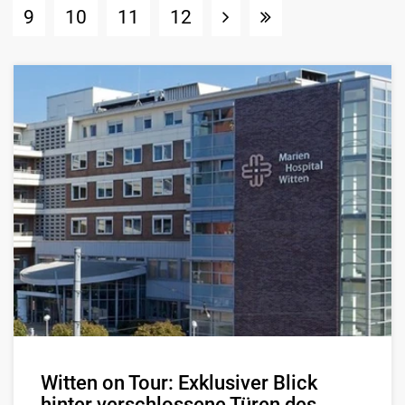
9
10
11
12
Witten on Tour: Exklusiver Blick
hinter verschlossene Türen des