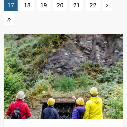
(Standort)
17
18
19
20
21
22