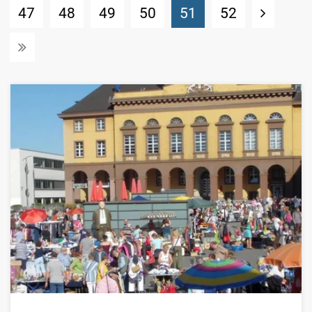
(Standort)
47
48
49
50
51
52