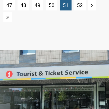
(Standort)
47
48
49
50
51
52