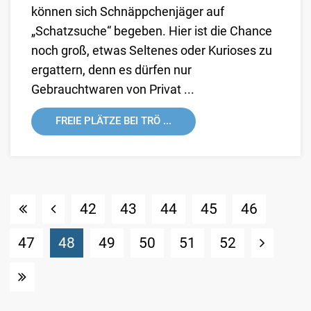
können sich Schnäppchenjäger auf
„Schatzsuche“ begeben. Hier ist die Chance
noch groß, etwas Seltenes oder Kurioses zu
ergattern, denn es dürfen nur
Gebrauchtwaren von Privat ...
FREIE PLÄTZE BEI TRÖ ...
42
43
44
45
46
(Standort)
47
48
49
50
51
52