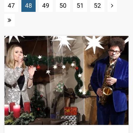
(Standort)
47
48
49
50
51
52