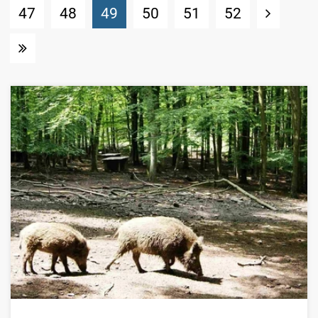
(Standort)
47
48
49
50
51
52