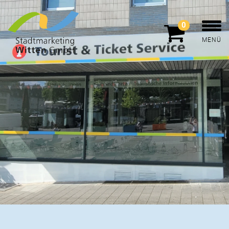
0
MENÜ