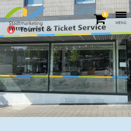
0
MENÜ