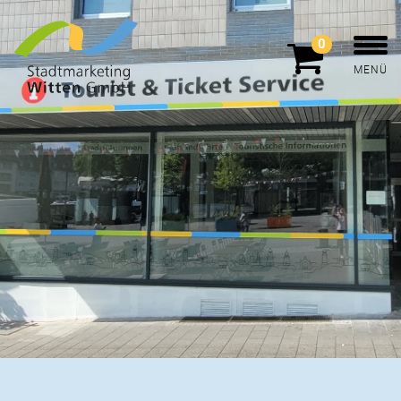
0
MENÜ