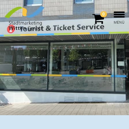
0
MENÜ