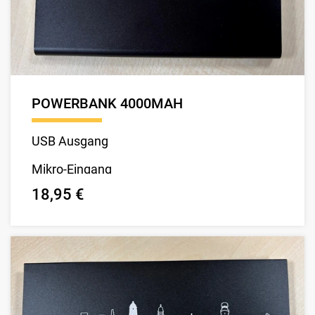
POWERBANK 4000MAH
USB Ausgang
Mikro-Eingang
18,95 €
68x10x110 mm