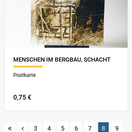
MENSCHEN IM BERGBAU, SCHACHT
Postkarte
0,75 €
(Standort
3
4
5
6
7
8
9