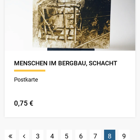
MENSCHEN IM BERGBAU, SCHACHT
Postkarte
0,75 €
(Standort
3
4
5
6
7
8
9