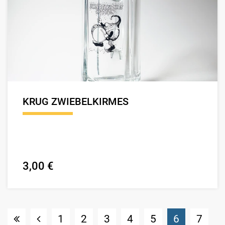
KRUG ZWIEBELKIRMES
3,00 €
(Standort
1
2
3
4
5
6
7