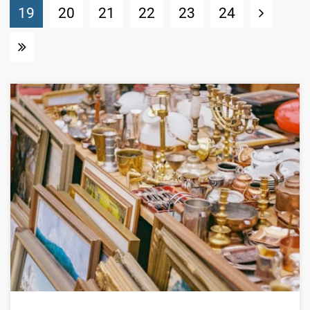
(Standort)
19
20
21
22
23
24