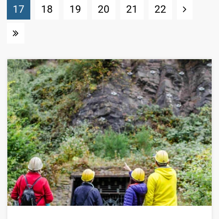
(Standort)
17
18
19
20
21
22