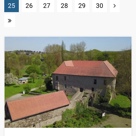
(Standort)
25
26
27
28
29
30