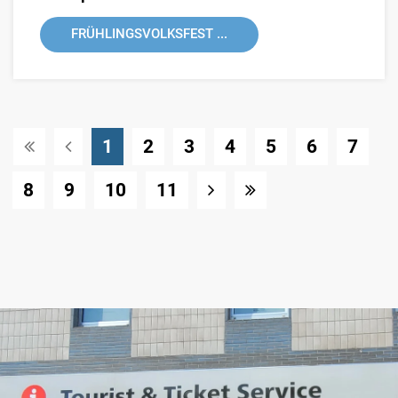
FRÜHLINGSVOLKSFEST ...
(Standort)
1
2
3
4
5
6
7
8
9
10
11