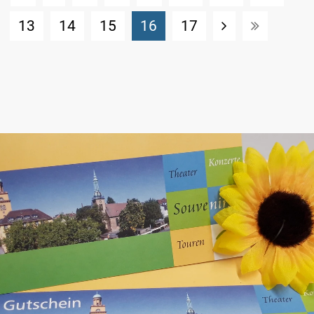
(Standort)
13
14
15
16
17