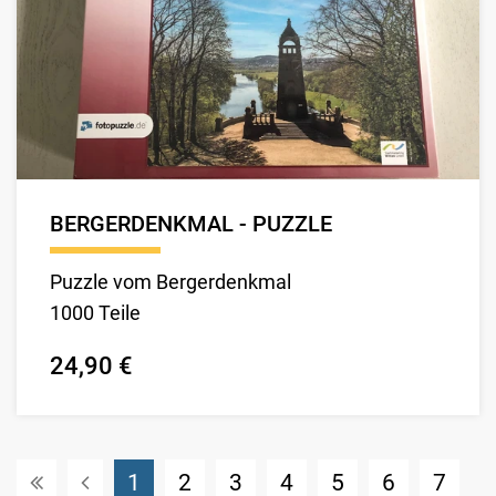
BERGERDENKMAL - PUZZLE
Puzzle vom Bergerdenkmal
1000 Teile
24,90 €
(Standort)
1
2
3
4
5
6
7