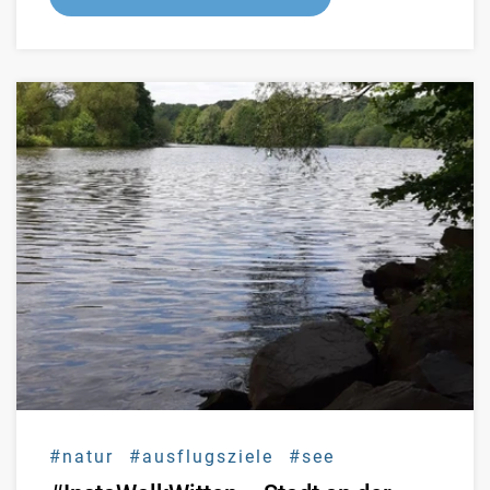
#natur
#ausflugsziele
#see