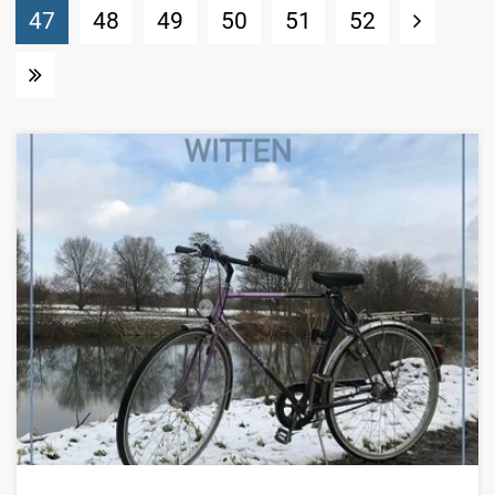
(Standort)
47
48
49
50
51
52