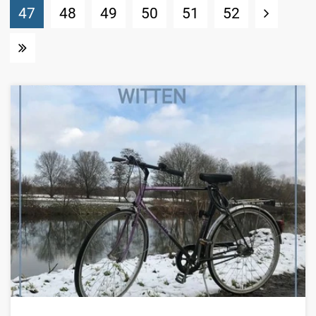
(Standort)
47
48
49
50
51
52