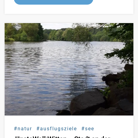
#natur
#ausflugsziele
#see